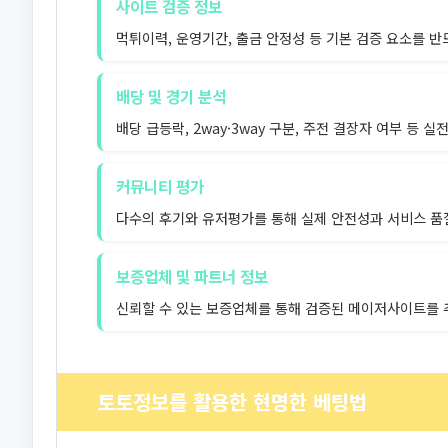
사이트 검증 정보
먹튀이력, 운영기간, 출금 안정성 등 기본 검증 요소를 반
배당 및 경기 분석
배당 급등락, 2way·3way 구분, 주전 결장자 여부 등 
커뮤니티 평가
다수의 후기와 유저평가를 통해 실제 안전성과 서비스 품
보증업체 및 파트너 정보
신뢰할 수 있는 보증업체를 통해 검증된 메이저사이트를 
토토정보를 활용한 현명한 베팅법