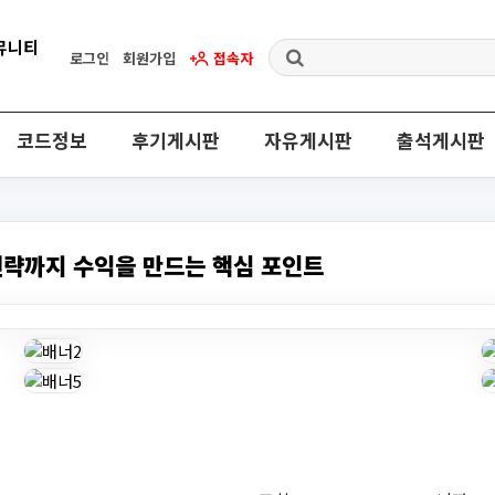
로그인
회원가입
접속자
코드정보
후기게시판
자유게시판
출석게시판
전략까지 수익을 만드는 핵심 포인트