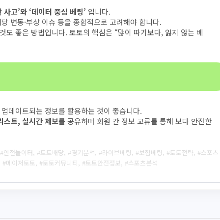
반 사고’와 ‘데이터 중심 베팅’
입니다.
배당 변동·부상 이슈 등을 종합적으로 고려해야 합니다.
도 좋은 방법입니다. 토토의 핵심은 “많이 따기보다, 잃지 않는 베
 업데이트되는 정보를 활용하는 것이 좋습니다.
리스트, 실시간 제보
를 공유하며 회원 간 정보 교류를 통해 보다 안전한
 #안전놀이터, #토토배당, #경기분석, #라이브베팅, #보험베팅, #토토전략, #스포츠
, #메이저토토, #토토커뮤니티, #토토안전정보, #스포츠분석