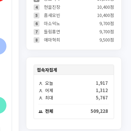
현을진장
10,400점
4
흠새모빈
10,400점
5
마소덕노
9,700점
6
들림홍연
9,700점
7
애마혁희
9,500점
8
접속자집계
오늘
1,917
어제
1,312
최대
5,767
전체
509,228