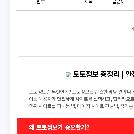
번호
제목
글쓴이
토토정보 총정리 | 안
토토정보란 무엇인가? 토토정보는 단순한 베팅 결과나 
이는 이용자가
안전하게 사이트를 선택하고, 합리적으로 
먹튀 사이트를 피하는 법, 메이저 사이트 판별법, 경기
왜 토토정보가 중요한가?