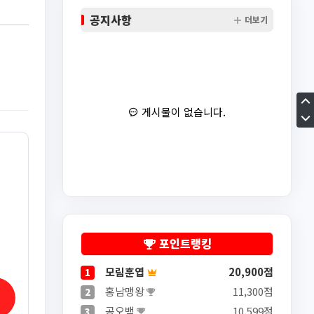
공지사항
더보기
게시물이 없습니다.
포인트랭킹
모림훈엽
20,900점
1
홍남맹왕
11,300점
2
공오백
10,599점
3