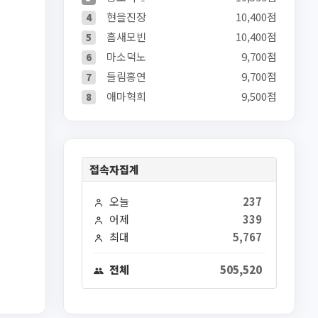
현을진장
10,400점
4
흠새모빈
10,400점
5
마소덕노
9,700점
6
들림홍연
9,700점
7
애마혁희
9,500점
8
접속자집계
오늘
237
어제
339
최대
5,767
전체
505,520